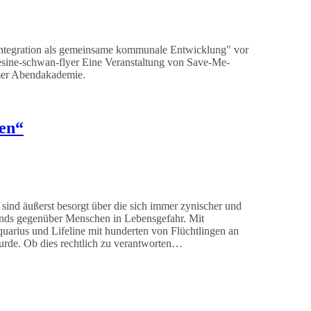
sintegration als gemeinsame kommunale Entwicklung" vor
 gesine-schwan-flyer Eine Veranstaltung von Save-Me-
mer Abendakademie.
gen“
r sind äußerst besorgt über die sich immer zynischer und
nds gegenüber Menschen in Lebensgefahr. Mit
uarius und Lifeline mit hunderten von Flüchtlingen an
wurde. Ob dies rechtlich zu verantworten…