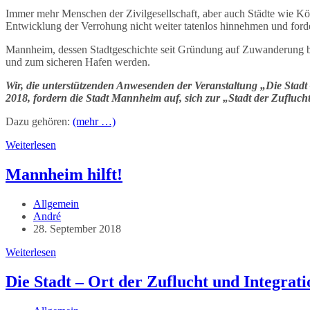
Immer mehr Menschen der Zivilgesellschaft, aber auch Städte wie Kö
Entwicklung der Verrohung nicht weiter tatenlos hinnehmen und ford
Mannheim, dessen Stadtgeschichte seit Gründung auf Zuwanderung basi
und zum sicheren Hafen werden.
Wir, die unterstützenden Anwesenden der Veranstaltung „Die Stadt
2018, fordern die Stadt Mannheim auf, sich zur „Stadt der Zuflucht
Dazu gehören:
(mehr …)
Resolution
Weiterlesen
„Stadt
der
Mannheim hilft!
Zuflucht“
heißt
Beitrags-
Allgemein
„Stadt
Kategorie:
Beitrags-
André
der
Autor:
Beitrag
28. September 2018
Zukunft“!
veröffentlicht:
Mannheim
Weiterlesen
hilft!
Die Stadt – Ort der Zuflucht und Integrati