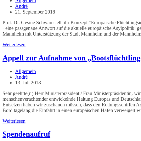
Beitrags-
Allgemein
Kategorie:
Beitrags-
André
Autor:
Beitrag
21. September 2018
veröffentlicht:
Prof. Dr. Gesine Schwan stellt ihr Konzept "Europäische Flüchtling
- eine passgenaue Antwort auf die aktuelle europäische Asylpolitik.
Mannheim mit Unterstützung der Stadt Mannheim und der Mannhei
Die
Weiterlesen
Stadt
–
Appell zur Aufnahme von „Bootsflüchtlin
Ort
der
Beitrags-
Allgemein
Zuflucht
Kategorie:
Beitrags-
André
und
Autor:
Beitrag
13. Juli 2018
Integration
veröffentlicht:
Sehr geehrte(r ) Herr Ministerpräsident / Frau Ministerpräsidentin, wi
menschenverachtender entwickelnde Haltung Europas und Deutschla
Entsetzen haben wir zuschauen müssen, dass den Rettungsschiffen Aq
Bord tagelang die Einfahrt in einen europäischen Hafen verweigert 
Appell
Weiterlesen
zur
Aufnahme
Spendenaufruf
von