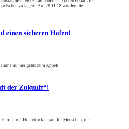
kirche in Neckarau hatten sich bereit erklärt, die
wischen zu lagern. Am 28.11.18 wurden die
d einen sicheren Hafen!
annheim: hier gehts zum Appell
adt der Zukunft“!
et Europa mit Hochdruck daran, für Menschen, die