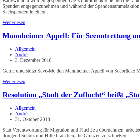
Babywindeln wurden gespendet. Die Konkordienkirche und die Matthäus
Spenden entgegenzunehmen und während der Spendensammelaktion z
Sachspenden in einen …
Mannheim
Weiterlesen
hilft
Mannheimer Appell: Für Seenotrettung un
Beitrags-
Allgemein
Kategorie:
Beitrags-
André
Autor:
Beitrag
3. Dezember 2018
veröffentlicht:
Gerne unterstützt Save-Me den Mannheimer Appell von Seebrücke M
Mannheimer
Weiterlesen
Appell:
Für
Resolution „Stadt der Zuflucht“ heißt „St
Seenotrettung
und
Beitrags-
Allgemein
einen
Kategorie:
Beitrags-
André
sicheren
Autor:
Beitrag
31. Oktober 2018
Hafen!
veröffentlicht:
Statt Verantwortung für Migration und Flucht zu übernehmen, arbeit
dringend Schutz und Hilfe brauchen, die Grenzen zu schließen.