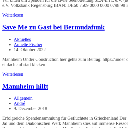
Wir bitten um Spenden für die zivile Seenotrettung SEA-EYE e.V. (h
e.V. Volksbank Regensburg IBAN: DE60 7509 0000 0000 0798 
Spendenaufruf
Weiterlesen
für
zivile
Save Me zu Gast bei Bermudafunk
Seenotrettung
SEA-
Beitrags-
Aktuelles
EYE
Kategorie:
Beitrags-
Annette Fischer
e.V.
Autor:
Beitrag
14. Oktober 2022
veröffentlicht:
Mannheim Under Construction hier gehts zum Beitrag: https://under
einfach auf start klicken
Save
Weiterlesen
Me
zu
Mannheim hilft
Gast
bei
Beitrags-
Allgemein
Bermudafunk
Kategorie:
Beitrags-
André
Autor:
Beitrag
9. Dezember 2018
veröffentlicht:
Erfolgreiche Spendensammlung für Geflüchtete in Griechenland De
Ja! und dem Diakonischen Werk Mannheim sties auf immense Ressona