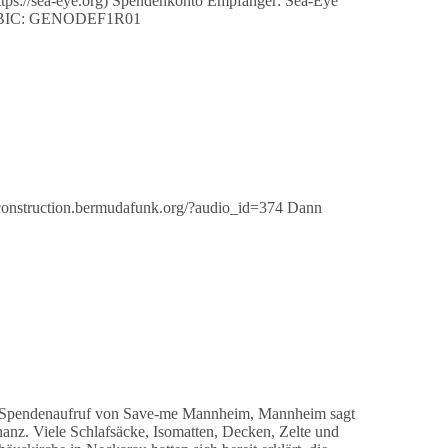
ttps://sea-eye.org) Spendenkonto Empfänger: Sea-Eye
98 BIC: GENODEF1R01
-construction.bermudafunk.org/?audio_id=374 Dann
r Spendenaufruf von Save-me Mannheim, Mannheim sagt
nz. Viele Schlafsäcke, Isomatten, Decken, Zelte und