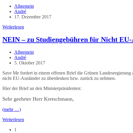
„Bootsflüchtlingen“
Beitrags-
Allgemein
Kategorie:
Beitrags-
André
Autor:
Beitrag
17. Dezember 2017
veröffentlicht:
Spendenaufruf
Weiterlesen
NEIN – zu Studiengebühren für Nicht EU
Beitrags-
Allgemein
Kategorie:
Beitrags-
André
Autor:
Beitrag
5. Oktober 2017
veröffentlicht:
Save Me fordert in einem offenen Brief die Grünen Landesregierung 
nicht EU-Ausländer zu überdenken bzw. zurück zu nehmen.
Hier der Brief an den Ministerpräsidenten:
Sehr geehrter Herr Kretschmann,
(mehr …)
NEIN
Weiterlesen
–
1
zu