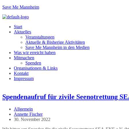
Zum
Save Me Mannheim
Inhalt
springen
Menu
Start
Aktuelles
Veranstaltungen
Aktuelle & Bisherige Aktivitäten
Save Me Mannheim in den Medien
Was wir erreicht haben
Mitmachen
Spenden
Organisationen & Links
Kontakt
Impressum
Spendenaufruf für zivile Seenotrettung S
Beitrags-
Allgemein
Kategorie:
Beitrags-
Annette Fischer
Autor:
Beitrag
30. November 2022
veröffentlicht: