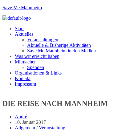
Zum
Save Me Mannheim
Inhalt
springen
Menu
Start
Aktuelles
Veranstaltungen
Aktuelle & Bisherige Aktivitäten
Save Me Mannheim in den Medien
Was wir erreicht haben
Mitmachen
Spenden
Organisationen & Links
Kontakt
Impressum
DIE REISE NACH MANNHEIM
Beitrags-
André
Autor:
Beitrag
10. Januar 2017
veröffentlicht:
Beitrags-
Allgemein
/
Veranstaltung
Kategorie: