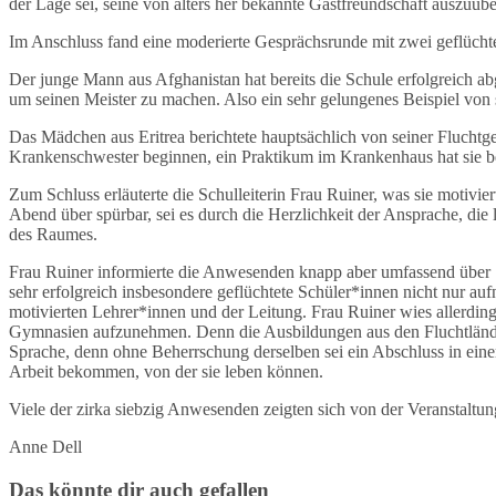
der Lage sei, seine von alters her bekannte Gastfreundschaft auszuüb
Im Anschluss fand eine moderierte Gesprächsrunde mit zwei geflüchtet
Der junge Mann aus Afghanistan hat bereits die Schule erfolgreich abge
um seinen Meister zu machen. Also ein sehr gelungenes Beispiel von s
Das Mädchen aus Eritrea berichtete hauptsächlich von seiner Fluchtg
Krankenschwester beginnen, ein Praktikum im Krankenhaus hat sie ber
Zum Schluss erläuterte die Schulleiterin Frau Ruiner, was sie motiv
Abend über spürbar, sei es durch die Herzlichkeit der Ansprache, die
des Raumes.
Frau Ruiner informierte die Anwesenden knapp aber umfassend über S
sehr erfolgreich insbesondere geflüchtete Schüler*innen nicht nur au
motivierten Lehrer*innen und der Leitung. Frau Ruiner wies allerdings
Gymnasien aufzunehmen. Denn die Ausbildungen aus den Fluchtländern
Sprache, denn ohne Beherrschung derselben sei ein Abschluss in eine
Arbeit bekommen, von der sie leben können.
Viele der zirka siebzig Anwesenden zeigten sich von der Veranstaltun
Anne Dell
Das könnte dir auch gefallen