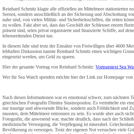
Reinhard Schmitz klagte alle offiziellen im Mittelmeer stationierten 
Seenot, sondern ausschließlich an der Sicherung und Abschottung vo
nahe sind, von vielen Militär- und Sicherheitsschiffen, die retten kö
zu wollen. Fakt aber sei, dass das Geschäft der Schleuser enorm flor
präsent sind, seien privat organisierte und finanzierte Schiffe, auf d
lebensrettenden Dienst tun.
In diesem Jahr sind trotz der Einsätze von Freiwilligen über 4600 Men
lebhaften Diskussion nannte Reinhard Schmitz einen wichtigen Grund
eingesetzt werden, um Geld zu sparen.
Hier der gesamte Vortrag von Reinhard Schmitz:
Vortragstext Sea Wa
Wer für Sea Watch spenden möchte hier der Link zur Homepage von
Nach diesen Informationen war es emotional schwer, zum nächsten T
griechischen Fotografin Dimitra Stasinopoulou. Es vermittelte ein ein
nur traurige und abwesende Blicke, sondern auch Fröhlichkeit und Zu
mussten, dem Mittelmeer entronnen zu sein. Es wurde aber auch sichtb
Fotografin, die anwesend war, machte deutlich, dass nach der Schlie
medizinische Versorgung, die Verpflegung ist miserabel. Griechenland
Bevölkerung zu versorgen. Trotz der eigenen Not versuchen viele Gr