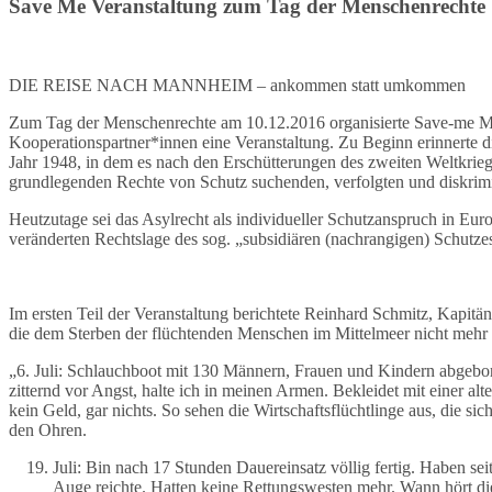
Save Me Veranstaltung zum Tag der Menschenrechte 
DIE REISE NACH MANNHEIM – ankommen statt umkommen
Zum Tag der Menschenrechte am 10.12.2016 organisierte Save-me Man
Kooperationspartner*innen eine Veranstaltung. Zu Beginn erinnerte 
Jahr 1948, in dem es nach den Erschütterungen des zweiten Weltkrieg
grundlegenden Rechte von Schutz suchenden, verfolgten und diskrim
Heutzutage sei das Asylrecht als individueller Schutzanspruch in Eur
veränderten Rechtslage des sog. „subsidiären (nachrangigen) Schutze
Im ersten Teil der Veranstaltung berichtete Reinhard Schmitz, Kapitän
die dem Sterben der flüchtenden Menschen im Mittelmeer nicht mehr
„6. Juli: Schlauchboot mit 130 Männern, Frauen und Kindern abgeb
zitternd vor Angst, halte ich in meinen Armen. Bekleidet mit einer al
kein Geld, gar nichts. So sehen die Wirtschaftsflüchtlinge aus, die si
den Ohren.
Juli: Bin nach 17 Stunden Dauereinsatz völlig fertig. Haben se
Auge reichte. Hatten keine Rettungswesten mehr. Wann hört di