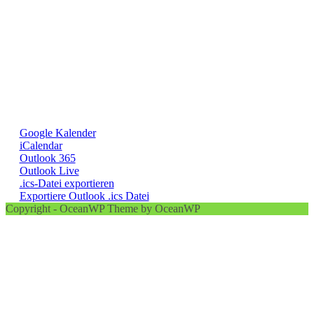
Google Kalender
iCalendar
Outlook 365
Outlook Live
.ics-Datei exportieren
Exportiere Outlook .ics Datei
Copyright - OceanWP Theme by OceanWP