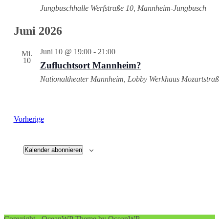
Jungbuschhalle
Werfstraße 10, Mannheim-Jungbusch
Juni 2026
Juni 10 @ 19:00
-
21:00
Mi.
10
Zufluchtsort Mannheim?
Nationaltheater Mannheim, Lobby Werkhaus
Mozartstra
Veranstaltungen
Vorherige
Kalender abonnieren
Copyright - OceanWP Theme by OceanWP